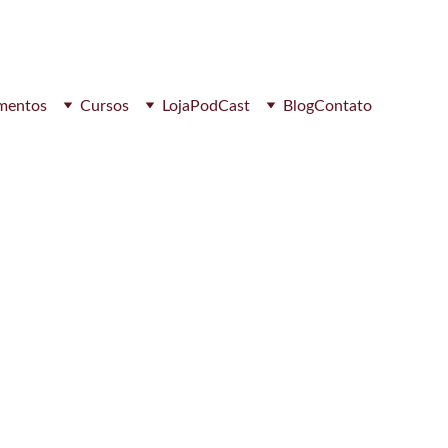
mentos
Cursos
Loja
PodCast
Blog
Contato
ência. Utiliza técnicas tântricas e